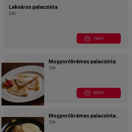
Lekváros palacsinta
2db
750 Ft
Mogyorókrémes palacsinta
2db
850 Ft
Mogyorókrémes palacsinta
vaníliaöntettel
2db