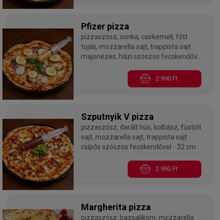
Pfizer pizza
pizzaszósz, sonka, csirkemell, főtt
tojás, mozzarella sajt, trappista sajt
majonézes, házi szószos fecskendővel
- 32 cm
2 990 Ft
Szputnyik V pizza
pizzaszósz, darált hús, kolbász, füstölt
sajt, mozzarella sajt, trappista sajt
csípős szószos fecskendővel - 32 cm
2 990 Ft
Margherita pizza
pizzaszósz, bazsalikom, mozzarella