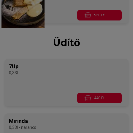
950 Ft
Üdítő
7Up
0,33l
440 Ft
Mirinda
0,33l - narancs