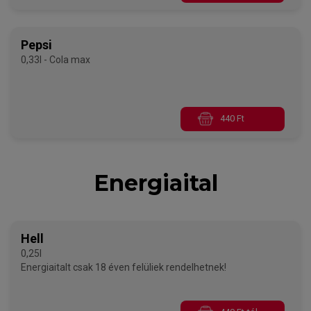
Pepsi
0,33l - Cola max
440 Ft
Energiaital
Hell
0,25l
Energiaitalt csak 18 éven felüliek rendelhetnek!