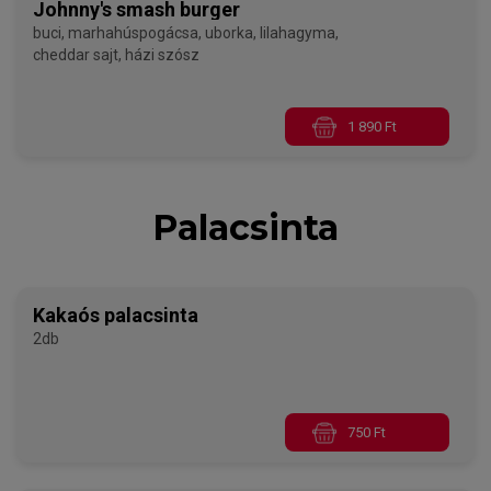
Johnny's smash burger
buci, marhahúspogácsa, uborka, lilahagyma,
cheddar sajt, házi szósz
1 890 Ft
Palacsinta
Kakaós palacsinta
2db
750 Ft