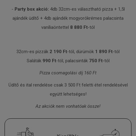
-
Party box akció:
4db 32cm-es választható pizza + 1,5l
ajándék üdítő + 4db ajándék mogyorókrémes palacsinta
vaníliaöntettel
8 880 Ft
-tól
32cm-es pizzák
2 190 Ft
-tól, dürümök
1 890 Ft
-tól
Saláták
990 Ft
-tól, palacsinták
750 Ft
-tól
Pizza csomagolási díj 160 Ft
Üdítő és ital rendelése csak 3 500 Ft feletti étel rendelésével
együtt lehetséges!
Az akciók nem vonhatóak össze!