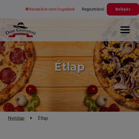
Rendelést nem fogadunk
Regisztráció
Belépés
Étlap
Nyitólap
Étlap