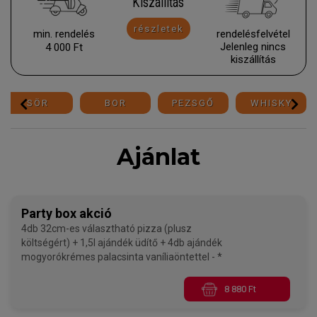
Kiszállítás
részletek
min. rendelés
rendelésfelvétel
Jelenleg nincs
4 000 Ft
kiszállí­tás
SÖR
BOR
PEZSGŐ
WHISKY
Ajánlat
Party box akció
4db 32cm-es választható pizza (plusz
költségért) + 1,5l ajándék üdítő + 4db ajándék
mogyorókrémes palacsinta vaníliaöntettel - *
8 880 Ft