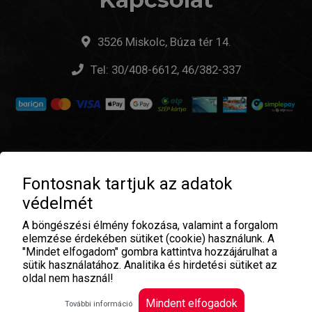
3526 Miskolc, Búza tér 14.
Tel:
30/408-6612, 46/382-337
Fontosnak tartjuk az adatok
© Don Giovanni Pizzeria & Pub - 2026 |
ÁSZF
|
védelmét
Adatvédelem
| Üzemeltető:
A böngészési élmény fokozása, valamint a forgalom
elemzése érdekében sütiket (cookie) használunk. A
"Mindet elfogadom" gombra kattintva hozzájárulhat a
sütik használatához. Analitika és hirdetési sütiket az
oldal nem használ!
Mindent elfogadok
További információ