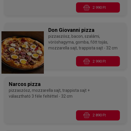
paradicsomos alappal - 32 cm
2 990 Ft
Don Giovanni pizza
pizzaszósz, bacon, szalámi,
vöröshagyma, gomba, főtt tojás,
mozzarella sajt, trappista sajt - 32 cm
2 990 Ft
Narcos pizza
pizzaszósz, mozzarella sajt, trappista sajt +
választható 3 féle feltéttel - 32 cm
2 890 Ft