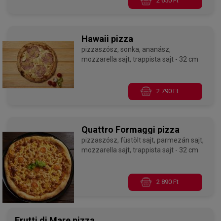
2 650 Ft
Hawaii pizza
pizzaszósz, sonka, ananász,
mozzarella sajt, trappista sajt - 32 cm
2 790 Ft
Quattro Formaggi pizza
pizzaszósz, füstölt sajt, parmezán sajt,
mozzarella sajt, trappista sajt - 32 cm
2 890 Ft
Frutti di Mare pizza