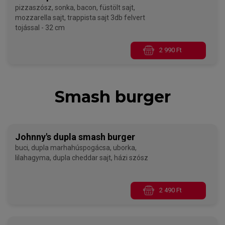
pizzaszósz, sonka, bacon, füstölt sajt,
mozzarella sajt, trappista sajt 3db felvert
tojással - 32 cm
2 990 Ft
Smash burger
Johnny's dupla smash burger
buci, dupla marhahúspogácsa, uborka,
lilahagyma, dupla cheddar sajt, házi szósz
2 490 Ft