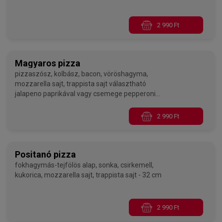
2 990 Ft
Magyaros pizza
pizzaszósz, kolbász, bacon, vöröshagyma,
mozzarella sajt, trappista sajt választható
jalapeno paprikával vagy csemege pepperoni
paprikával - 32 cm
2 990 Ft
Positanó pizza
fokhagymás-tejfölös alap, sonka, csirkemell,
kukorica, mozzarella sajt, trappista sajt - 32 cm
2 990 Ft