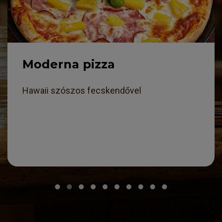
Pfizer pizza
majonézes, házi szószos fecskendővel