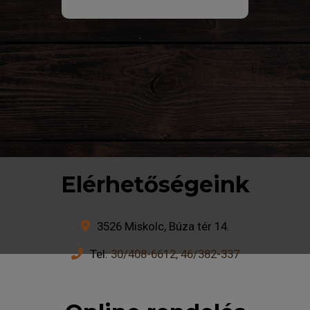
Elérhetőségeink
3526 Miskolc, Búza tér 14.
Tel:
30/408-6612, 46/382-337