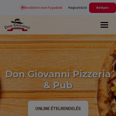
Rendelést nem fogadunk
Regisztráció
Belépés
Don Giovanni Pizzeria
& Pub
ONLINE ÉTELRENDELÉS