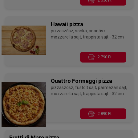
2 650 Ft
Hawaii pizza
pizzaszósz, sonka, ananász,
mozzarella sajt, trappista sajt - 32 cm
2 790 Ft
Quattro Formaggi pizza
pizzaszósz, füstölt sajt, parmezán sajt,
mozzarella sajt, trappista sajt - 32 cm
2 890 Ft
Frutti di Mare pizza