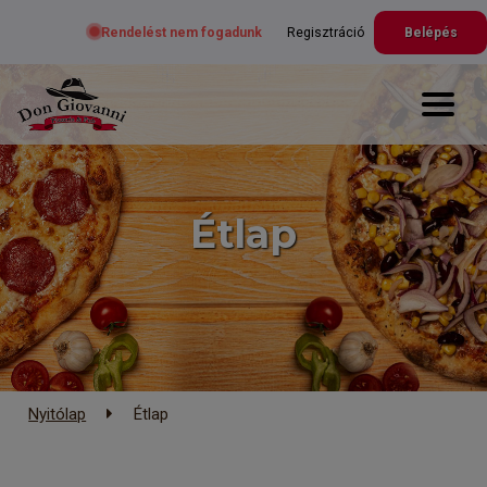
Rendelést nem fogadunk
Regisztráció
Belépés
Étlap
Nyitólap
Étlap