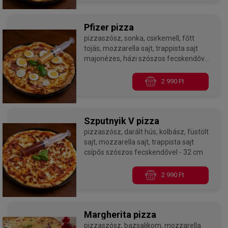
Pfizer pizza
pizzaszósz, sonka, csirkemell, főtt
tojás, mozzarella sajt, trappista sajt
majonézes, házi szószos fecskendővel
- 32 cm
2 990 Ft
Szputnyik V pizza
pizzaszósz, darált hús, kolbász, füstölt
sajt, mozzarella sajt, trappista sajt
csípős szószos fecskendővel - 32 cm
2 990 Ft
Margherita pizza
pizzaszósz, bazsalikom, mozzarella