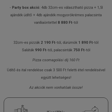
-
Party box akció:
4db 32cm-es választható pizza + 1,5l
ajándék üdítő + 4db ajándék mogyorókrémes palacsinta
vaníliaöntettel
8 880 Ft
-tól
32cm-es pizzák
2 190 Ft
-tól, dürümök
1 890 Ft
-tól
Saláták
990 Ft
-tól, palacsinták
750 Ft
-tól
Pizza csomagolási díj 160 Ft
Üdítő és ital rendelése csak 3 500 Ft feletti étel rendelésével
együtt lehetséges!
Az akciók nem vonhatóak össze!