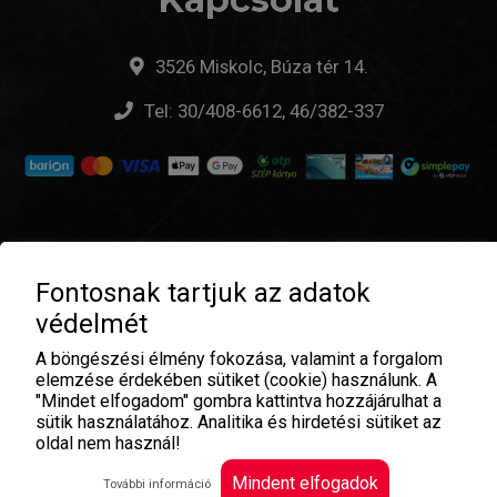
3526 Miskolc, Búza tér 14.
Tel:
30/408-6612, 46/382-337
Fontosnak tartjuk az adatok
© Don Giovanni Pizzeria & Pub - 2026 |
ÁSZF
|
védelmét
Adatvédelem
| Üzemeltető:
A böngészési élmény fokozása, valamint a forgalom
elemzése érdekében sütiket (cookie) használunk. A
"Mindet elfogadom" gombra kattintva hozzájárulhat a
sütik használatához. Analitika és hirdetési sütiket az
oldal nem használ!
Mindent elfogadok
További információ