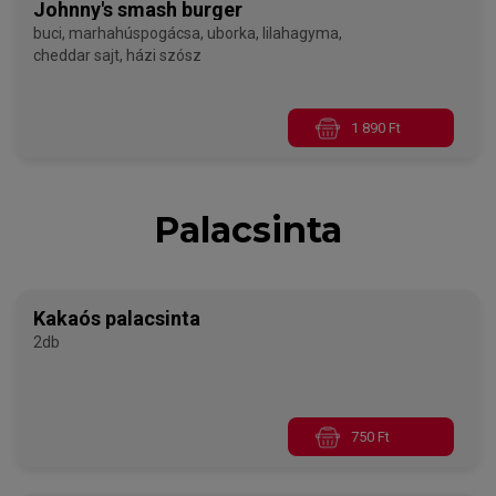
Johnny's smash burger
buci, marhahúspogácsa, uborka, lilahagyma,
cheddar sajt, házi szósz
1 890 Ft
Palacsinta
Kakaós palacsinta
2db
750 Ft