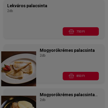
Lekváros palacsinta
2db
750 Ft
Mogyorókrémes palacsinta
2db
850 Ft
Mogyorókrémes palacsinta
vaníliaöntettel
2db