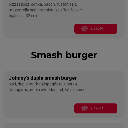
pizzaszósz, sonka, bacon, füstölt sajt,
mozzarella sajt, trappista sajt 3db felvert
tojással - 32 cm
2 990 Ft
Smash burger
Johnny's dupla smash burger
buci, dupla marhahúspogácsa, uborka,
lilahagyma, dupla cheddar sajt, házi szósz
2 490 Ft