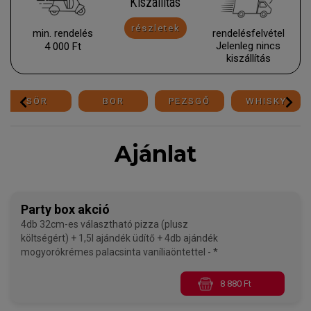
Kiszállítás
részletek
min. rendelés
rendelésfelvétel
Jelenleg nincs
4 000 Ft
kiszállí­tás
SÖR
BOR
PEZSGŐ
WHISKY
Ajánlat
Party box akció
4db 32cm-es választható pizza (plusz
költségért) + 1,5l ajándék üdítő + 4db ajándék
mogyorókrémes palacsinta vaníliaöntettel - *
8 880 Ft