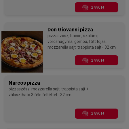
paradicsomos alappal - 32 cm
2 990 Ft
Don Giovanni pizza
pizzaszósz, bacon, szalámi,
vöröshagyma, gomba, főtt tojás,
mozzarella sajt, trappista sajt - 32 cm
2 990 Ft
Narcos pizza
pizzaszósz, mozzarella sajt, trappista sajt +
választható 3 féle feltéttel - 32 cm
2 890 Ft