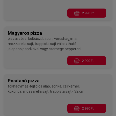
2 990 Ft
Magyaros pizza
pizzaszósz, kolbász, bacon, vöröshagyma,
mozzarella sajt, trappista sajt választható
jalapeno paprikával vagy csemege pepperoni
paprikával - 32 cm
2 990 Ft
Positanó pizza
fokhagymás-tejfölös alap, sonka, csirkemell,
kukorica, mozzarella sajt, trappista sajt - 32 cm
2 990 Ft