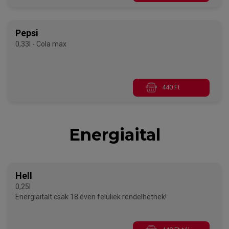
Pepsi
0,33l - Cola max
440 Ft
Energiaital
Hell
0,25l
Energiaitalt csak 18 éven felüliek rendelhetnek!