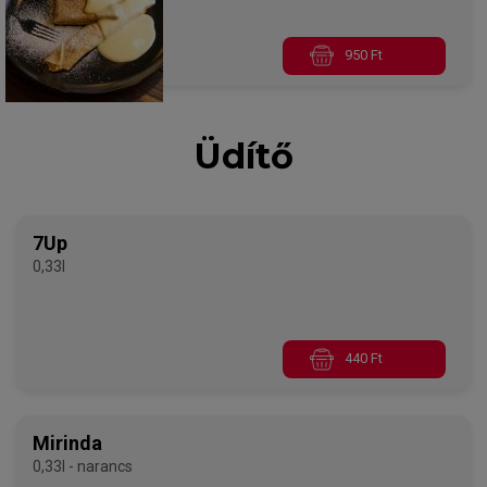
950 Ft
Üdítő
7Up
0,33l
440 Ft
Mirinda
0,33l - narancs